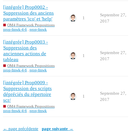
[intégrée] Prop0002 -
Suppression des anciens
Septembre 27,
1
paramètres 'ico' et 'help'
2017
OM4 Framework Propositions
prop-fmwk-4-6
,
prop-fmwk
[intégrée] Prop0003 -
Suppression des
Septembre 27,
anciennes actions de
1
2017
tableau
OM4 Framework Propositions
prop-fmwk-4-6
,
prop-fmwk
[intégrée] Prop0009 -
Suppression des scripts
Septembre 27,
dépréciés du répertoire
1
2017
scr/
OM4 Framework Propositions
prop-fmwk-4-6
,
prop-fmwk
← page précédente
page suivante →