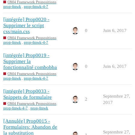
OM4 Framework Propositions
prop-fmwk
,
prop-fmwk-4-7
[intégrée] Prop0020 -
Supprimer le script
0
Juin 6, 2017
css/main.css
OM4 Framework Propositions
prop-fmwk
,
prop-fmwk-4-7
[intégrée] Prop0019 -
Supprimer la
0
Juin 6, 2017
fonctionnalité combobba
OM4 Framework Propositions
prop-fmwk
,
prop-fmwk-4-7
[intégrée] Prop0033 -
Septembre 27,
Snippets de formulaire
2
2017
OM4 Framework Propositions
prop-fmwk-4-7
,
prop-fmwk
[Annulée] Prop0015 -
Formulaires: Abandon de
Septembre 27,
la substitution
1