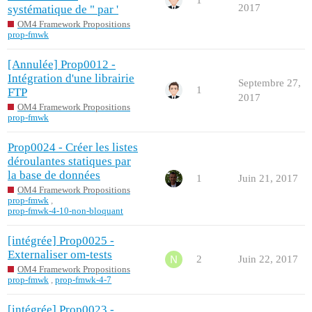
2017
systématique de " par '
OM4 Framework Propositions
prop-fmwk
[Annulée] Prop0012 -
Intégration d'une librairie
Septembre 27,
1
FTP
2017
OM4 Framework Propositions
prop-fmwk
Prop0024 - Créer les listes
déroulantes statiques par
la base de données
1
Juin 21, 2017
OM4 Framework Propositions
prop-fmwk
,
prop-fmwk-4-10-non-bloquant
[intégrée] Prop0025 -
Externaliser om-tests
2
Juin 22, 2017
OM4 Framework Propositions
prop-fmwk
,
prop-fmwk-4-7
[intégrée] Prop0023 -