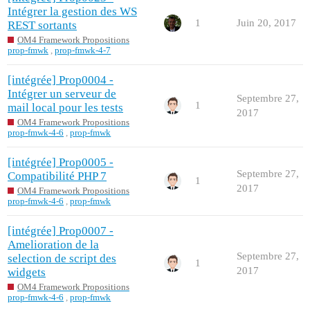
Intégrer la gestion des WS
1
Juin 20, 2017
REST sortants
OM4 Framework Propositions
prop-fmwk
,
prop-fmwk-4-7
[intégrée] Prop0004 -
Intégrer un serveur de
Septembre 27,
1
mail local pour les tests
2017
OM4 Framework Propositions
prop-fmwk-4-6
,
prop-fmwk
[intégrée] Prop0005 -
Septembre 27,
Compatibilité PHP 7
1
2017
OM4 Framework Propositions
prop-fmwk-4-6
,
prop-fmwk
[intégrée] Prop0007 -
Amelioration de la
Septembre 27,
selection de script des
1
2017
widgets
OM4 Framework Propositions
prop-fmwk-4-6
,
prop-fmwk