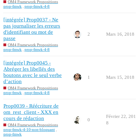
OM4 Framework Propositions
prop-fmwk
,
prop-fmwk-4-8
[intégrée] Prop0037 - Ne
pas journaliser les erreurs
d'identifiant ou mot de
2
Mars 16, 2018
passe
OM4 Framework Propositions
prop-fmwk
,
prop-fmwk-4-8
[intégrée] Prop0045 -
Abréger les libellés des
boutons avec le seul verbe
1
Mars 15, 2018
d’action
OM4 Framework Propositions
prop-fmwk
,
prop-fmwk-4-8
Prop0039 - Réécriture de
om_rest_client - XXX en
Février 22, 201
cours de rédaction
0
8
OM4 Framework Propositions
prop-fmwk-4-10-non-bloquant
,
prop-fmwk