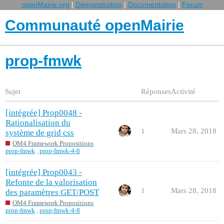
openMairie.org
|
Démonstration
|
Documentation
|
Forum
Communauté openMairie
prop-fmwk
Sujet
Réponses
Activité
[intégrée] Prop0048 -
Rationalisation du
1
Mars 28, 2018
système de grid css
OM4 Framework Propositions
prop-fmwk
,
prop-fmwk-4-8
[intégrée] Prop0043 -
Refonte de la valorisation
1
Mars 28, 2018
des paramètres GET/POST
OM4 Framework Propositions
prop-fmwk
,
prop-fmwk-4-8