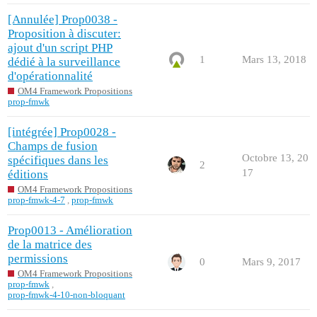
[Annulée] Prop0038 -
Proposition à discuter:
ajout d'un script PHP
1
Mars 13, 2018
dédié à la surveillance
d'opérationnalité
OM4 Framework Propositions
prop-fmwk
[intégrée] Prop0028 -
Champs de fusion
Octobre 13, 20
spécifiques dans les
2
17
éditions
OM4 Framework Propositions
prop-fmwk-4-7
,
prop-fmwk
Prop0013 - Amélioration
de la matrice des
permissions
0
Mars 9, 2017
OM4 Framework Propositions
prop-fmwk
,
prop-fmwk-4-10-non-bloquant