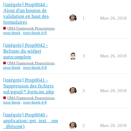
[intégrée] Prop0044 -
Ajout d'un bouton de
validation en haut des
1
Mars 26, 2018
formulaires
OM4 Framework Propositions
prop-fmwk
,
prop-fmwk-4-8
[intégrée] Prop0042 -
Refonte du widget
3
Mars 26, 2018
autocomplete
OM4 Framework Propositions
prop-fmwk
,
prop-fmwk-4-8
[intégrée] Prop0041 -
Suppression des fichiers
3
Mars 20, 2018
sql/pgsql/*.form.inc.php
OM4 Framework Propositions
prop-fmwk
,
prop-fmwk-4-8
[intégrée] Prop0040 -
application::get_inst__om
2
Mars 20, 2018
_dbform()