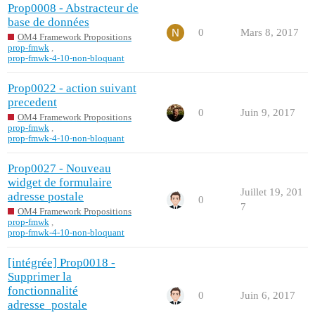
Prop0008 - Abstracteur de
base de données
0
Mars 8, 2017
OM4 Framework Propositions
prop-fmwk
,
prop-fmwk-4-10-non-bloquant
Prop0022 - action suivant
precedent
0
Juin 9, 2017
OM4 Framework Propositions
prop-fmwk
,
prop-fmwk-4-10-non-bloquant
Prop0027 - Nouveau
widget de formulaire
Juillet 19, 201
adresse postale
0
7
OM4 Framework Propositions
prop-fmwk
,
prop-fmwk-4-10-non-bloquant
[intégrée] Prop0018 -
Supprimer la
fonctionnalité
0
Juin 6, 2017
adresse_postale